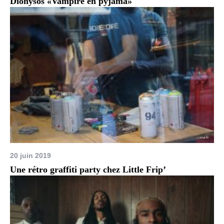
Dionysos «Vampire en pyjama»
20 juin 2019
Une rétro graffiti party chez Little Frip’