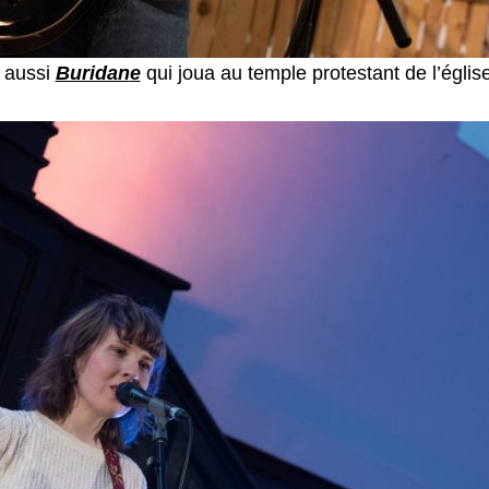
é aussi
Buridan
e
qui joua au temple protestant de l’églis