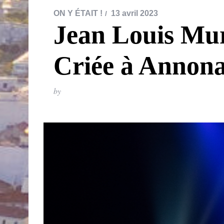
ON Y ÉTAIT !
13 avril 2023
Jean Louis Mura
Criée à Annon
by