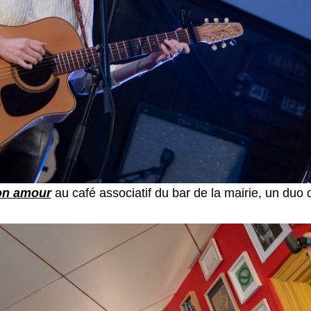
on amour
au café associatif du bar de la mairie, un du