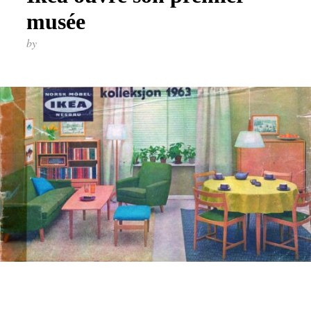
musée
by